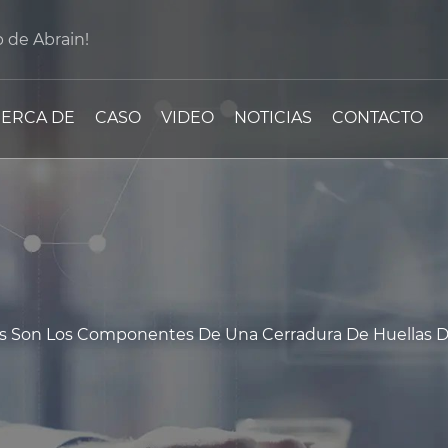
b de Abrain!
ERCA DE
CASO
VIDEO
NOTICIAS
CONTACTO
s Son Los Componentes De Una Cerradura De Huellas Da