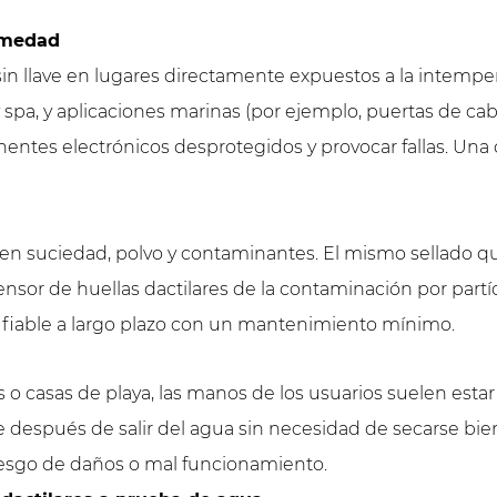
umedad
in llave en lugares directamente expuestos a la intemperi
 spa, y aplicaciones marinas (por ejemplo, puertas de cabi
tes electrónicos desprotegidos y provocar fallas. Una c
ucen suciedad, polvo y contaminantes. El mismo sellado q
nsor de huellas dactilares de la contaminación por partíc
o fiable a largo plazo con un mantenimiento mínimo.
 o casas de playa, las manos de los usuarios suelen esta
e después de salir del agua sin necesidad de secarse b
riesgo de daños o mal funcionamiento.