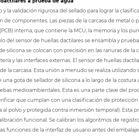
 dactilares a prueba de agua
 y la validación rigurosa del sellado para lograr la clasi
ón de componentes. Las piezas de la carcasa de metal o p
o (PCB) interna, que contiene la MCU, la memoria y los p
lo del sensor de huellas dactilares se ensambla y prueba
 de silicona se colocan con precisión en las ranuras de la 
atería y las interfaces externas. El sensor de huellas dac
 de la carcasa. Esta unión a menudo se realiza utilizando
una gota de sellador de silicona a lo largo de la costura a
ebas medioambientales. Esta es una parte clave del pro
ificar que cumplan con una clasificación de protección d
 al polvo y protegida contra inmersión temporal). Esta pr
bración funcional. Se calibran los algoritmos de registro
 las funciones de la interfaz de usuario antes del embalaje