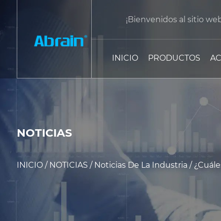
¡Bienvenidos al sitio we
INICIO
PRODUCTOS
AC
NOTICIAS
INICIO
/
NOTICIAS
/
Noticias De La Industria
/
¿Cuále