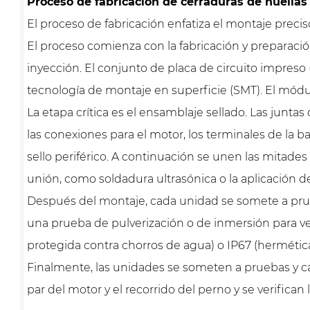
Proceso de fabricación de cerraduras de huellas
El proceso de fabricación enfatiza el montaje preciso
El proceso comienza con la fabricación y preparaci
inyección. El conjunto de placa de circuito impres
tecnología de montaje en superficie (SMT). El módu
La etapa crítica es el ensamblaje sellado. Las juntas
las conexiones para el motor, los terminales de la b
sello periférico. A continuación se unen las mitades
unión, como soldadura ultrasónica o la aplicación de 
Después del montaje, cada unidad se somete a pru
una prueba de pulverización o de inmersión para ver
protegida contra chorros de agua) o IP67 (hermética
Finalmente, las unidades se someten a pruebas y cali
par del motor y el recorrido del perno y se verifican